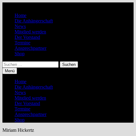
Zum
Inhalt
Home
springen
Die Anhängerschaft
News
Mitglied werden
Der Vorstand
Termine
Ansprechpartner
Shop
Suchen
nach:
Menü
Home
Die Anhängerschaft
News
Mitglied werden
Der Vorstand
Termine
Ansprechpartner
Shop
Miriam Hickertz