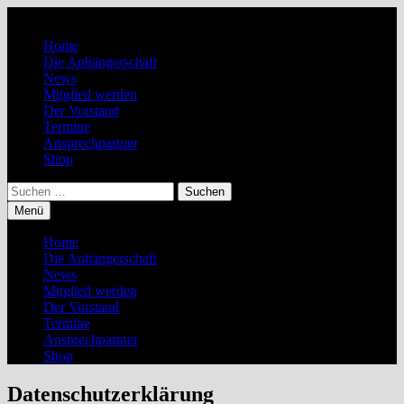
Zum
Inhalt
Home
springen
Die Anhängerschaft
News
Mitglied werden
Der Vorstand
Termine
Ansprechpartner
Shop
Suchen
nach:
Menü
Home
Die Anhängerschaft
News
Mitglied werden
Der Vorstand
Termine
Ansprechpartner
Shop
Datenschutzerklärung