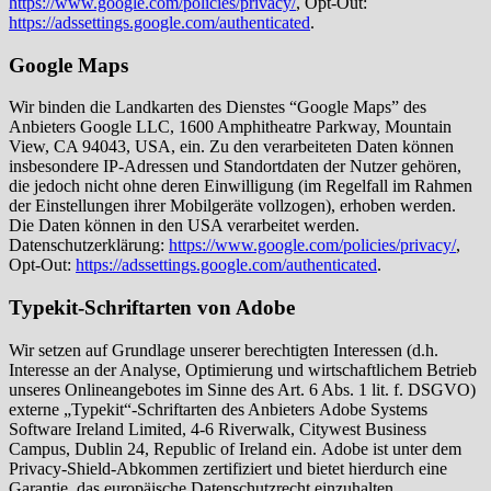
https://www.google.com/policies/privacy/
, Opt-Out:
https://adssettings.google.com/authenticated
.
Google Maps
Wir binden die Landkarten des Dienstes “Google Maps” des
Anbieters Google LLC, 1600 Amphitheatre Parkway, Mountain
View, CA 94043, USA, ein. Zu den verarbeiteten Daten können
insbesondere IP-Adressen und Standortdaten der Nutzer gehören,
die jedoch nicht ohne deren Einwilligung (im Regelfall im Rahmen
der Einstellungen ihrer Mobilgeräte vollzogen), erhoben werden.
Die Daten können in den USA verarbeitet werden.
Datenschutzerklärung:
https://www.google.com/policies/privacy/
,
Opt-Out:
https://adssettings.google.com/authenticated
.
Typekit-Schriftarten von Adobe
Wir setzen auf Grundlage unserer berechtigten Interessen (d.h.
Interesse an der Analyse, Optimierung und wirtschaftlichem Betrieb
unseres Onlineangebotes im Sinne des Art. 6 Abs. 1 lit. f. DSGVO)
externe „Typekit“-Schriftarten des Anbieters Adobe Systems
Software Ireland Limited, 4-6 Riverwalk, Citywest Business
Campus, Dublin 24, Republic of Ireland ein. Adobe ist unter dem
Privacy-Shield-Abkommen zertifiziert und bietet hierdurch eine
Garantie, das europäische Datenschutzrecht einzuhalten