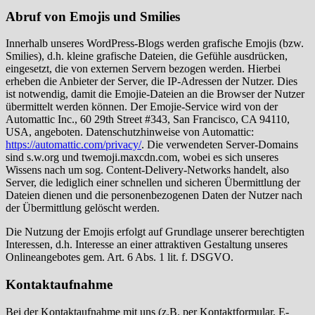
Abruf von Emojis und Smilies
Innerhalb unseres WordPress-Blogs werden grafische Emojis (bzw.
Smilies), d.h. kleine grafische Dateien, die Gefühle ausdrücken,
eingesetzt, die von externen Servern bezogen werden. Hierbei
erheben die Anbieter der Server, die IP-Adressen der Nutzer. Dies
ist notwendig, damit die Emojie-Dateien an die Browser der Nutzer
übermittelt werden können. Der Emojie-Service wird von der
Automattic Inc., 60 29th Street #343, San Francisco, CA 94110,
USA, angeboten. Datenschutzhinweise von Automattic:
https://automattic.com/privacy/
. Die verwendeten Server-Domains
sind s.w.org und twemoji.maxcdn.com, wobei es sich unseres
Wissens nach um sog. Content-Delivery-Networks handelt, also
Server, die lediglich einer schnellen und sicheren Übermittlung der
Dateien dienen und die personenbezogenen Daten der Nutzer nach
der Übermittlung gelöscht werden.
Die Nutzung der Emojis erfolgt auf Grundlage unserer berechtigten
Interessen, d.h. Interesse an einer attraktiven Gestaltung unseres
Onlineangebotes gem. Art. 6 Abs. 1 lit. f. DSGVO.
Kontaktaufnahme
Bei der Kontaktaufnahme mit uns (z.B. per Kontaktformular, E-