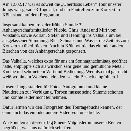
Am 12.02.17 war es soweit die „Überdosis Leben“ Tour unserer
Jungs war gerade 3 Tage alt, und ein Fantreffen zum Konzert in
Köln stand auf dem Programm.
Insgesamt kamen trotz der frühen Stunde 32
Anhängerschaftsmitglieder, Nicole, Chris, Andi und Miri vom
Vorstand, sowie Adrian, Stefan und Henning ins Valhalla um bei
ausgelassener Stimmung, Bier, Schnaps und Wasser die Zeit bis zum
Konzert zu überbrücken. Auch in Köln wurde das ein oder andere
Bierchen von der Anhängerschaft gesponsert.
Das Valhalla, welches extra für uns am Sonntagnachmittag geöffnet
hatte, entpuppte sich als wirklich sehr geile und gemütliche Metall
Kneipe mit sehr nettem Wirt und Bedienung. Wer also mal gar nicht
weiß wohin am Wochenende, dem sei ein Besuch empfohlen J
Unsere Jungs standen für Fotos, Autogramme und kleine
Plaudereien zur Verfügung, Torben musste seine Stimme schonen
und konnte leider nicht teilnehmen.
Dafür lernten wir den Fotografen des Tourtagebuchs kennen, der
dann auch das ein oder andere Video von uns drehte.
Wir konnten an diesem Tag 8 neue Mitglieder in unseren Reihen
begrüßen, was uns natürlich sehr freut.