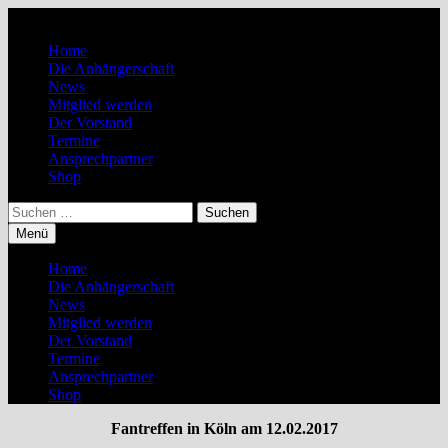
Zum
Inhalt
Home
springen
Die Anhängerschaft
News
Mitglied werden
Der Vorstand
Termine
Ansprechpartner
Shop
Suchen
nach:
Menü
Home
Die Anhängerschaft
News
Mitglied werden
Der Vorstand
Termine
Ansprechpartner
Shop
Fantreffen in Köln am 12.02.2017