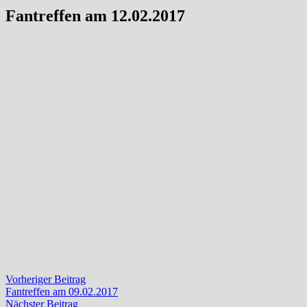
Fantreffen am 12.02.2017
Beitragsnavigation
Vorheriger
Vorheriger Beitrag
Beitrag:
Fantreffen am 09.02.2017
Nächster
Nächster Beitrag