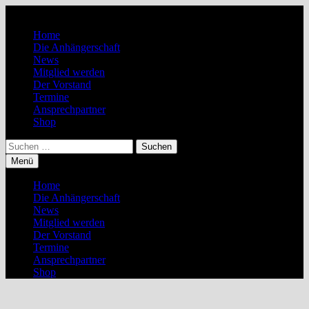
Zum
Inhalt
Home
springen
Die Anhängerschaft
News
Mitglied werden
Der Vorstand
Termine
Ansprechpartner
Shop
Suchen
nach:
Menü
Home
Die Anhängerschaft
News
Mitglied werden
Der Vorstand
Termine
Ansprechpartner
Shop