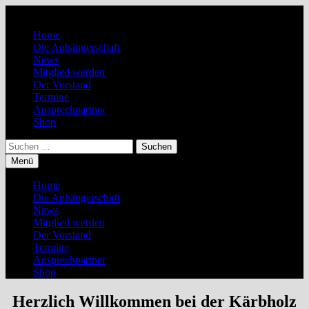
Zum
Inhalt
Home
springen
Die Anhängerschaft
News
Mitglied werden
Der Vorstand
Termine
Ansprechpartner
Shop
Suchen
nach:
Menü
Home
Die Anhängerschaft
News
Mitglied werden
Der Vorstand
Termine
Ansprechpartner
Shop
Herzlich Willkommen bei der Kärbholz